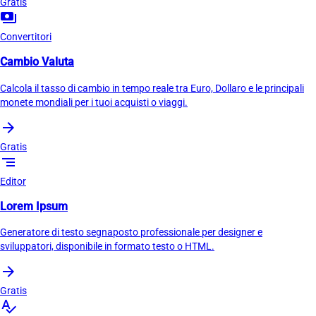
Gratis
payments
Convertitori
Cambio Valuta
Calcola il tasso di cambio in tempo reale tra Euro, Dollaro e le principali
monete mondiali per i tuoi acquisti o viaggi.
arrow_forward
Gratis
segment
Editor
Lorem Ipsum
Generatore di testo segnaposto professionale per designer e
sviluppatori, disponibile in formato testo o HTML.
arrow_forward
Gratis
spellcheck