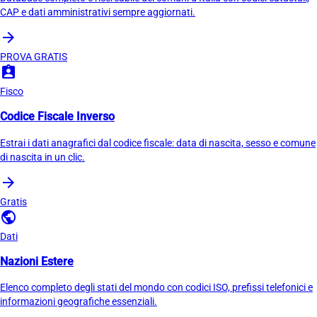
CAP e dati amministrativi sempre aggiornati.
arrow_forward
PROVA GRATIS
assignment_ind
Fisco
Codice Fiscale Inverso
Estrai i dati anagrafici dal codice fiscale: data di nascita, sesso e comune
di nascita in un clic.
arrow_forward
Gratis
public
Dati
Nazioni Estere
Elenco completo degli stati del mondo con codici ISO, prefissi telefonici e
informazioni geografiche essenziali.