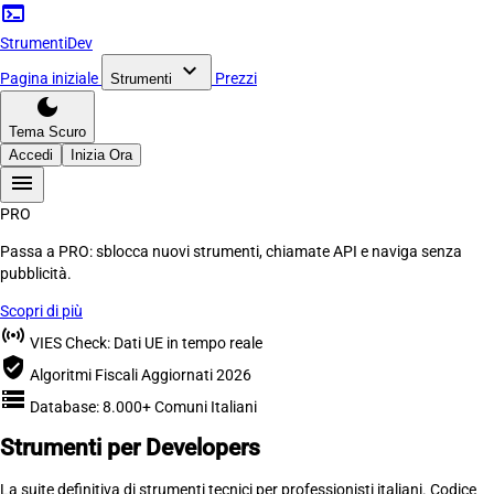
terminal
Strumenti
Dev
expand_more
Pagina iniziale
Prezzi
Strumenti
dark_mode
Tema Scuro
Accedi
Inizia Ora
menu
PRO
Passa a PRO:
sblocca nuovi strumenti, chiamate API e naviga
senza
pubblicità.
Scopri di più
sensors
VIES Check: Dati UE in tempo reale
verified_user
Algoritmi Fiscali Aggiornati 2026
storage
Database: 8.000+ Comuni Italiani
Strumenti per
Developers
La suite definitiva di strumenti tecnici per professionisti italiani. Codice