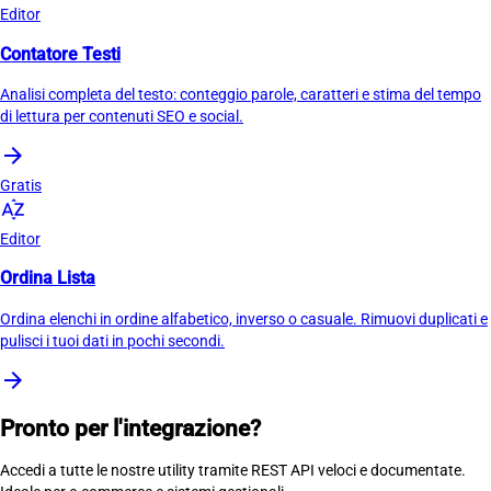
Editor
Contatore Testi
Analisi completa del testo: conteggio parole, caratteri e stima del tempo
di lettura per contenuti SEO e social.
arrow_forward
Gratis
sort_by_alpha
Editor
Ordina Lista
Ordina elenchi in ordine alfabetico, inverso o casuale. Rimuovi duplicati e
pulisci i tuoi dati in pochi secondi.
arrow_forward
Pronto per l'integrazione?
Accedi a tutte le nostre utility tramite REST API veloci e documentate.