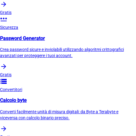
arrow_forward
Gratis
password
Sicurezza
Password Generator
Crea password sicure e inviolabili utilizzando algoritmi crittografici
avanzati per proteggere i tuoi account.
arrow_forward
Gratis
storage
Convertitori
Calcolo byte
Converti facilmente unità di misura digitali: da Byte a Terabyte e
viceversa con calcolo binario preciso.
arrow_forward