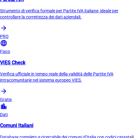
Strumento di verifica formale per Partite IVA italiane, ideale per
controllare la correttezza dei dati aziendali.
arrow_forward
PRO
language
Fisco
VIES Check
Verifica ufficiale in tempo reale della validità delle Partite IVA
intracomunitarie nel sistema europeo VIES.
arrow_forward
Gratis
location_city
Dati
Comuni Italiani
Database completo e ricercabile dei comuni d’Italia con codici catastali,