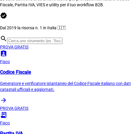
Fiscale, Partita IVA, VIES e utility per il tuo workflow B2B.
verified
Dal 2019 la risorsa n. 1 in Italia 🇮🇹
search
PROVA GRATIS
assignment_ind
Fisco
Codice Fiscale
Generatore e verificatore istantaneo del Codice Fiscale italiano con dati
catastali ufficiali e aggiornati.
arrow_forward
PROVA GRATIS
receipt_long
Fisco
Partita IVA