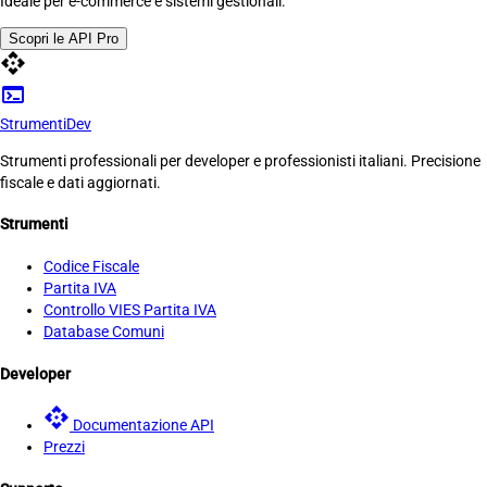
Ideale per e-commerce e sistemi gestionali.
Scopri le API Pro
api
terminal
Strumenti
Dev
Strumenti professionali per developer e professionisti italiani. Precisione
fiscale e dati aggiornati.
Strumenti
Codice Fiscale
Partita IVA
Controllo VIES Partita IVA
Database Comuni
Developer
api
Documentazione API
Prezzi