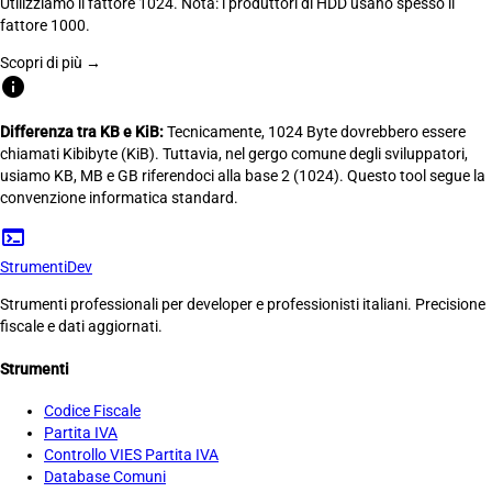
Utilizziamo il fattore 1024. Nota: i produttori di HDD usano spesso il
fattore 1000.
Scopri di più →
info
Differenza tra KB e KiB:
Tecnicamente, 1024 Byte dovrebbero essere
chiamati Kibibyte (KiB). Tuttavia, nel gergo comune degli sviluppatori,
usiamo KB, MB e GB riferendoci alla base 2 (1024). Questo tool segue la
convenzione informatica standard.
terminal
Strumenti
Dev
Strumenti professionali per developer e professionisti italiani. Precisione
fiscale e dati aggiornati.
Strumenti
Codice Fiscale
Partita IVA
Controllo VIES Partita IVA
Database Comuni