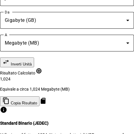
Da
Gigabyte (GB)
A
Megabyte (MB)
swap_horiz
Inverti Unità
memory
Risultato Calcolato
1,024
Equivale a circa 1,024 Megabyte (MB)
content_copy
sd_storage
Copia Risultato
info
Standard Binario (JEDEC)