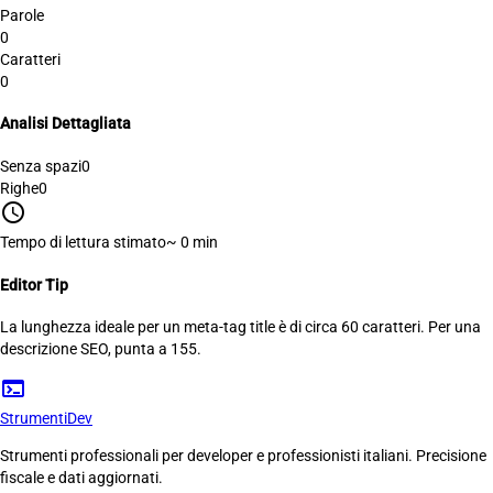
Parole
0
Caratteri
0
Analisi Dettagliata
Senza spazi
0
Righe
0
schedule
Tempo di lettura stimato
~ 0 min
Editor Tip
La lunghezza ideale per un meta-tag title è di circa 60 caratteri. Per una
descrizione SEO, punta a 155.
terminal
Strumenti
Dev
Strumenti professionali per developer e professionisti italiani. Precisione
fiscale e dati aggiornati.