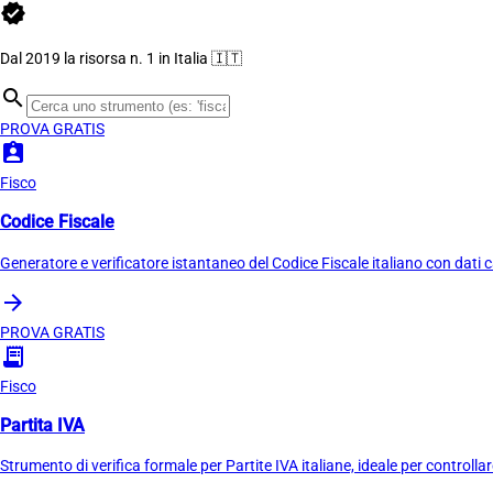
verified
Dal 2019 la risorsa n. 1 in Italia 🇮🇹
search
PROVA GRATIS
assignment_ind
Fisco
Codice Fiscale
Generatore e verificatore istantaneo del Codice Fiscale italiano con dati cat
arrow_forward
PROVA GRATIS
receipt_long
Fisco
Partita IVA
Strumento di verifica formale per Partite IVA italiane, ideale per controllar