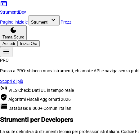
terminal
Strumenti
Dev
expand_more
Pagina iniziale
Prezzi
Strumenti
dark_mode
Tema Scuro
Accedi
Inizia Ora
menu
PRO
Passa a PRO:
sblocca nuovi strumenti, chiamate API e naviga
senza pubb
Scopri di più
sensors
VIES Check: Dati UE in tempo reale
verified_user
Algoritmi Fiscali Aggiornati 2026
storage
Database: 8.000+ Comuni Italiani
Strumenti per
Developers
La suite definitiva di strumenti tecnici per professionisti italiani. Codice F