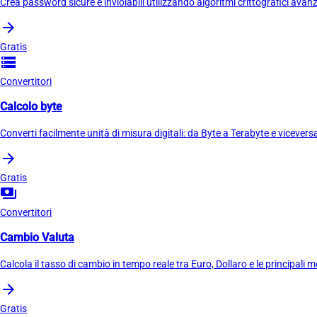
Crea password sicure e inviolabili utilizzando algoritmi crittografici avan
arrow_forward
Gratis
storage
Convertitori
Calcolo byte
Converti facilmente unità di misura digitali: da Byte a Terabyte e vicevers
arrow_forward
Gratis
payments
Convertitori
Cambio Valuta
Calcola il tasso di cambio in tempo reale tra Euro, Dollaro e le principali m
arrow_forward
Gratis