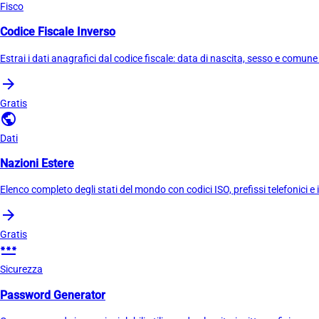
Fisco
Codice Fiscale Inverso
Estrai i dati anagrafici dal codice fiscale: data di nascita, sesso e comune 
arrow_forward
Gratis
public
Dati
Nazioni Estere
Elenco completo degli stati del mondo con codici ISO, prefissi telefonici e
arrow_forward
Gratis
password
Sicurezza
Password Generator