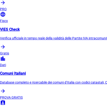
arrow_forward
PRO
language
Fisco
VIES Check
Verifica ufficiale in tempo reale della validità delle Partite IVA intracomu
arrow_forward
Gratis
location_city
Dati
Comuni Italiani
Database completo e ricercabile dei comuni d’Italia con codici catastali,
arrow_forward
PROVA GRATIS
assignment_ind