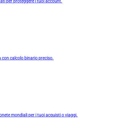
zati per proteggere i tuoi account.
a con calcolo binario preciso.
onete mondiali per i tuoi acquisti o viaggi.