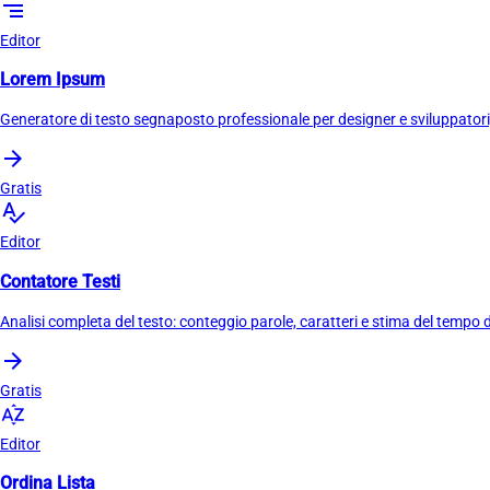
segment
Editor
Lorem Ipsum
Generatore di testo segnaposto professionale per designer e sviluppatori
arrow_forward
Gratis
spellcheck
Editor
Contatore Testi
Analisi completa del testo: conteggio parole, caratteri e stima del tempo d
arrow_forward
Gratis
sort_by_alpha
Editor
Ordina Lista