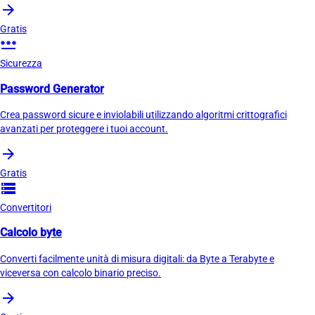
arrow_forward
Gratis
password
Sicurezza
Password Generator
Crea password sicure e inviolabili utilizzando algoritmi crittografici
avanzati per proteggere i tuoi account.
arrow_forward
Gratis
storage
Convertitori
Calcolo byte
Converti facilmente unità di misura digitali: da Byte a Terabyte e
viceversa con calcolo binario preciso.
arrow_forward