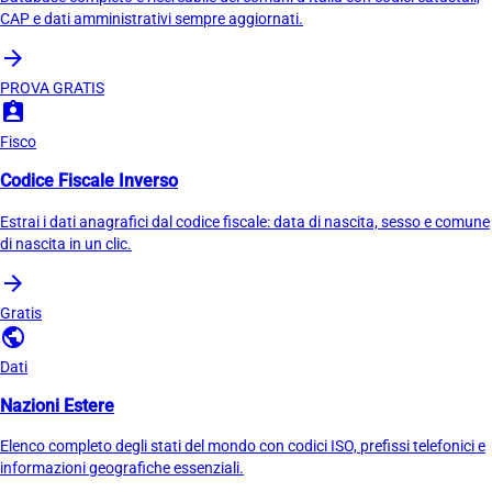
CAP e dati amministrativi sempre aggiornati.
arrow_forward
PROVA GRATIS
assignment_ind
Fisco
Codice Fiscale Inverso
Estrai i dati anagrafici dal codice fiscale: data di nascita, sesso e comune
di nascita in un clic.
arrow_forward
Gratis
public
Dati
Nazioni Estere
Elenco completo degli stati del mondo con codici ISO, prefissi telefonici e
informazioni geografiche essenziali.