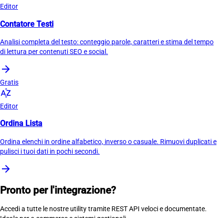
Editor
Contatore Testi
Analisi completa del testo: conteggio parole, caratteri e stima del tempo
di lettura per contenuti SEO e social.
arrow_forward
Gratis
sort_by_alpha
Editor
Ordina Lista
Ordina elenchi in ordine alfabetico, inverso o casuale. Rimuovi duplicati e
pulisci i tuoi dati in pochi secondi.
arrow_forward
Pronto per l'integrazione?
Accedi a tutte le nostre utility tramite REST API veloci e documentate.