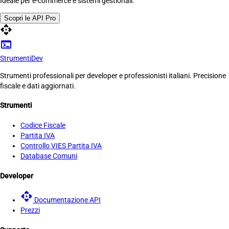
Ideale per e-commerce e sistemi gestionali.
Scopri le API Pro
api
terminal
Strumenti
Dev
Strumenti professionali per developer e professionisti italiani. Precisione
fiscale e dati aggiornati.
Strumenti
Codice Fiscale
Partita IVA
Controllo VIES Partita IVA
Database Comuni
Developer
api
Documentazione API
Prezzi