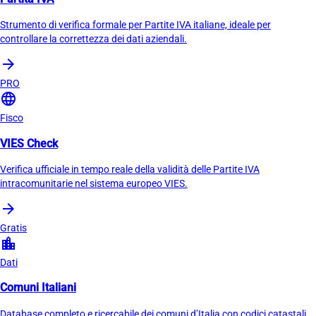
Strumento di verifica formale per Partite IVA italiane, ideale per
controllare la correttezza dei dati aziendali.
arrow_forward
PRO
language
Fisco
VIES Check
Verifica ufficiale in tempo reale della validità delle Partite IVA
intracomunitarie nel sistema europeo VIES.
arrow_forward
Gratis
location_city
Dati
Comuni Italiani
Database completo e ricercabile dei comuni d’Italia con codici catastali,