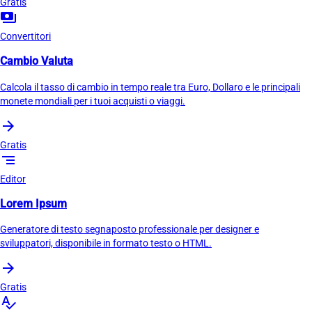
Gratis
payments
Convertitori
Cambio Valuta
Calcola il tasso di cambio in tempo reale tra Euro, Dollaro e le principali
monete mondiali per i tuoi acquisti o viaggi.
arrow_forward
Gratis
segment
Editor
Lorem Ipsum
Generatore di testo segnaposto professionale per designer e
sviluppatori, disponibile in formato testo o HTML.
arrow_forward
Gratis
spellcheck