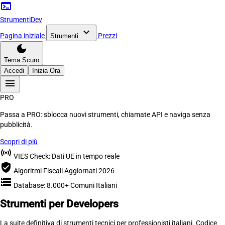
terminal
Strumenti
Dev
expand_more
Pagina iniziale
Prezzi
Strumenti
dark_mode
Tema Scuro
Accedi
Inizia Ora
menu
PRO
Passa a PRO:
sblocca nuovi strumenti, chiamate API e naviga
senza
pubblicità.
Scopri di più
sensors
VIES Check: Dati UE in tempo reale
verified_user
Algoritmi Fiscali Aggiornati 2026
storage
Database: 8.000+ Comuni Italiani
Strumenti per
Developers
La suite definitiva di strumenti tecnici per professionisti italiani. Codice