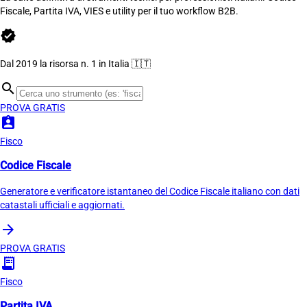
Fiscale, Partita IVA, VIES e utility per il tuo workflow B2B.
verified
Dal 2019 la risorsa n. 1 in Italia 🇮🇹
search
PROVA GRATIS
assignment_ind
Fisco
Codice Fiscale
Generatore e verificatore istantaneo del Codice Fiscale italiano con dati
catastali ufficiali e aggiornati.
arrow_forward
PROVA GRATIS
receipt_long
Fisco
Partita IVA