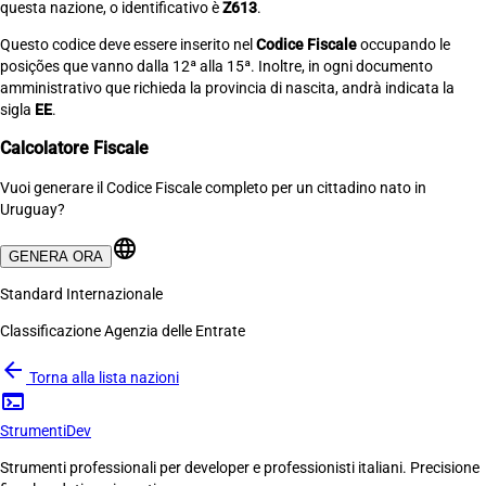
questa nazione, o identificativo è
Z613
.
Questo codice deve essere inserito nel
Codice Fiscale
occupando le
posições que vanno dalla 12ª alla 15ª. Inoltre, in ogni documento
amministrativo que richieda la provincia di nascita, andrà indicata la
sigla
EE
.
Calcolatore Fiscale
Vuoi generare il Codice Fiscale completo per un cittadino nato in
Uruguay?
language
GENERA ORA
Standard Internazionale
Classificazione Agenzia delle Entrate
arrow_back
Torna alla lista nazioni
terminal
Strumenti
Dev
Strumenti professionali per developer e professionisti italiani. Precisione