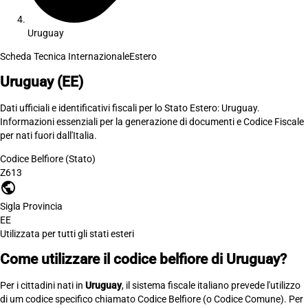
Uruguay
Scheda Tecnica Internazionale
Estero
Uruguay
(EE)
Dati ufficiali e identificativi fiscali per lo Stato Estero: Uruguay.
Informazioni essenziali per la generazione di documenti e Codice Fiscale
per nati fuori dall'Italia.
Codice Belfiore (Stato)
Z613
public
Sigla Provincia
EE
Utilizzata per tutti gli stati esteri
Come utilizzare il codice belfiore di Uruguay?
Per i cittadini nati in
Uruguay
, il sistema fiscale italiano prevede l'utilizzo
di um codice specifico chiamato Codice Belfiore (o Codice Comune). Per