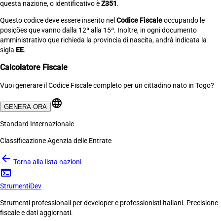
questa nazione, o identificativo è
Z351
.
Questo codice deve essere inserito nel
Codice Fiscale
occupando le
posições que vanno dalla 12ª alla 15ª. Inoltre, in ogni documento
amministrativo que richieda la provincia di nascita, andrà indicata la
sigla
EE
.
Calcolatore Fiscale
Vuoi generare il Codice Fiscale completo per un cittadino nato in Togo?
language
GENERA ORA
Standard Internazionale
Classificazione Agenzia delle Entrate
arrow_back
Torna alla lista nazioni
terminal
Strumenti
Dev
Strumenti professionali per developer e professionisti italiani. Precisione
fiscale e dati aggiornati.