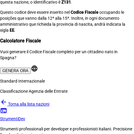
questa nazione, o identificativo è
Z131
.
Questo codice deve essere inserito nel
Codice Fiscale
occupando le
posições que vanno dalla 12ª alla 15ª. Inoltre, in ogni documento
amministrativo que richieda la provincia di nascita, andrà indicata la
sigla
EE
.
Calcolatore Fiscale
Vuoi generare il Codice Fiscale completo per un cittadino nato in
Spagna?
language
GENERA ORA
Standard Internazionale
Classificazione Agenzia delle Entrate
arrow_back
Torna alla lista nazioni
terminal
Strumenti
Dev
Strumenti professionali per developer e professionisti italiani. Precisione