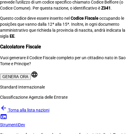
prevede l'utilizzo di um codice specifico chiamato Codice Belfiore (o
Codice Comune). Per questa nazione, o identificativo è
Z341
.
Questo codice deve essere inserito nel
Codice Fiscale
occupando le
posições que vanno dalla 12ª alla 15ª. Inoltre, in ogni documento
amministrativo que richieda la provincia di nascita, andrà indicata la
sigla
EE
.
Calcolatore Fiscale
Vuoi generare il Codice Fiscale completo per un cittadino nato in Sao
Tome e Principe?
language
GENERA ORA
Standard Internazionale
Classificazione Agenzia delle Entrate
arrow_back
Torna alla lista nazioni
terminal
Strumenti
Dev