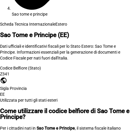
Sao tome e principe
Scheda Tecnica Internazionale
Estero
Sao Tome e Principe
(EE)
Dati ufficiali e identificativi fiscali per lo Stato Estero: Sao Tome e
Principe. Informazioni essenziali per la generazione di documenti e
Codice Fiscale per nati fuori dall'Italia.
Codice Belfiore (Stato)
Z341
public
Sigla Provincia
EE
Utilizzata per tutti gli stati esteri
Come utilizzare il codice belfiore di Sao Tome e
Principe?
Per i cittadini nati in
Sao Tome e Principe
, il sistema fiscale italiano