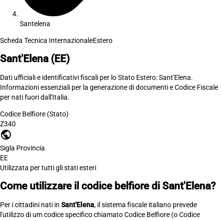
Santelena
Scheda Tecnica Internazionale
Estero
Sant'Elena
(EE)
Dati ufficiali e identificativi fiscali per lo Stato Estero: Sant'Elena.
Informazioni essenziali per la generazione di documenti e Codice Fiscale
per nati fuori dall'Italia.
Codice Belfiore (Stato)
Z340
public
Sigla Provincia
EE
Utilizzata per tutti gli stati esteri
Come utilizzare il codice belfiore di Sant'Elena?
Per i cittadini nati in
Sant'Elena
, il sistema fiscale italiano prevede
l'utilizzo di um codice specifico chiamato Codice Belfiore (o Codice