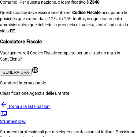
Comune). Per questa nazione, o identificativo è
Z340
.
Questo codice deve essere inserito nel
Codice Fiscale
occupando le
posições que vanno dalla 12ª alla 15ª. Inoltre, in ogni documento
amministrativo que richieda la provincia di nascita, andrà indicata la
sigla
EE
.
Calcolatore Fiscale
Vuoi generare il Codice Fiscale completo per un cittadino nato in
Sant'Elena?
language
GENERA ORA
Standard Internazionale
Classificazione Agenzia delle Entrate
arrow_back
Torna alla lista nazioni
terminal
Strumenti
Dev
Strumenti professionali per developer e professionisti italiani. Precisione