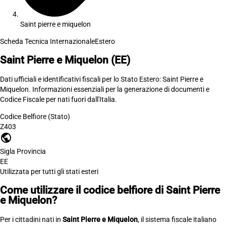
Saint pierre e miquelon
Scheda Tecnica Internazionale
Estero
Saint Pierre e Miquelon
(EE)
Dati ufficiali e identificativi fiscali per lo Stato Estero: Saint Pierre e
Miquelon. Informazioni essenziali per la generazione di documenti e
Codice Fiscale per nati fuori dall'Italia.
Codice Belfiore (Stato)
Z403
public
Sigla Provincia
EE
Utilizzata per tutti gli stati esteri
Come utilizzare il codice belfiore di Saint Pierre
e Miquelon?
Per i cittadini nati in
Saint Pierre e Miquelon
, il sistema fiscale italiano