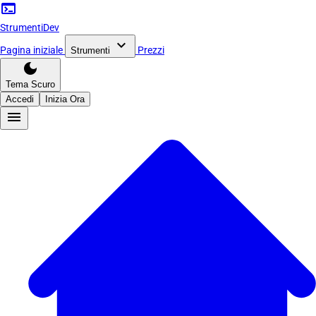
terminal
Strumenti
Dev
expand_more
Pagina iniziale
Prezzi
Strumenti
dark_mode
Tema Scuro
Accedi
Inizia Ora
menu