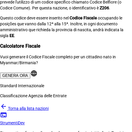
prevede l'utilizzo di um codice specifico chiamato Codice Belfiore (o
Codice Comune). Per questa nazione, o identificativo è
Z206
.
Questo codice deve essere inserito nel
Codice Fiscale
occupando le
posições que vanno dalla 12ª alla 15ª. Inoltre, in ogni documento
amministrativo que richieda la provincia di nascita, andrà indicata la
sigla
EE
.
Calcolatore Fiscale
Vuoi generare il Codice Fiscale completo per un cittadino nato in
Myanmar/Birmania?
language
GENERA ORA
Standard Internazionale
Classificazione Agenzia delle Entrate
arrow_back
Torna alla lista nazioni
terminal
Strumenti
Dev