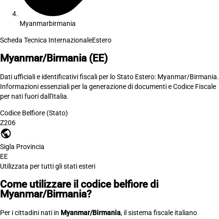
Myanmarbirmania
Scheda Tecnica Internazionale
Estero
Myanmar/Birmania
(EE)
Dati ufficiali e identificativi fiscali per lo Stato Estero: Myanmar/Birmania.
Informazioni essenziali per la generazione di documenti e Codice Fiscale
per nati fuori dall'Italia.
Codice Belfiore (Stato)
Z206
public
Sigla Provincia
EE
Utilizzata per tutti gli stati esteri
Come utilizzare il codice belfiore di
Myanmar/Birmania?
Per i cittadini nati in
Myanmar/Birmania
, il sistema fiscale italiano