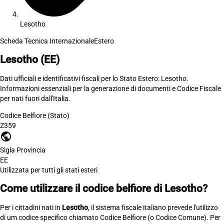
Lesotho
Scheda Tecnica Internazionale
Estero
Lesotho
(EE)
Dati ufficiali e identificativi fiscali per lo Stato Estero: Lesotho.
Informazioni essenziali per la generazione di documenti e Codice Fiscale
per nati fuori dall'Italia.
Codice Belfiore (Stato)
Z359
public
Sigla Provincia
EE
Utilizzata per tutti gli stati esteri
Come utilizzare il codice belfiore di Lesotho?
Per i cittadini nati in
Lesotho
, il sistema fiscale italiano prevede l'utilizzo
di um codice specifico chiamato Codice Belfiore (o Codice Comune). Per