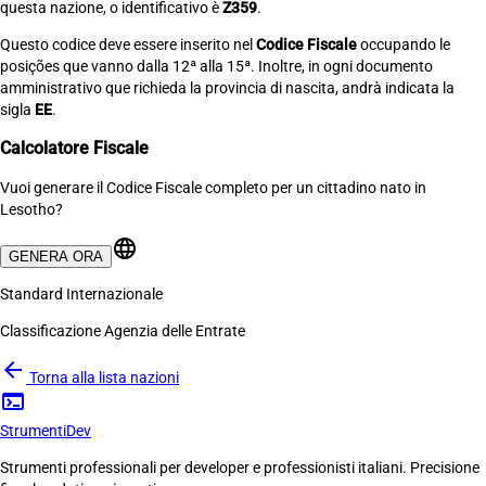
questa nazione, o identificativo è
Z359
.
Questo codice deve essere inserito nel
Codice Fiscale
occupando le
posições que vanno dalla 12ª alla 15ª. Inoltre, in ogni documento
amministrativo que richieda la provincia di nascita, andrà indicata la
sigla
EE
.
Calcolatore Fiscale
Vuoi generare il Codice Fiscale completo per un cittadino nato in
Lesotho?
language
GENERA ORA
Standard Internazionale
Classificazione Agenzia delle Entrate
arrow_back
Torna alla lista nazioni
terminal
Strumenti
Dev
Strumenti professionali per developer e professionisti italiani. Precisione