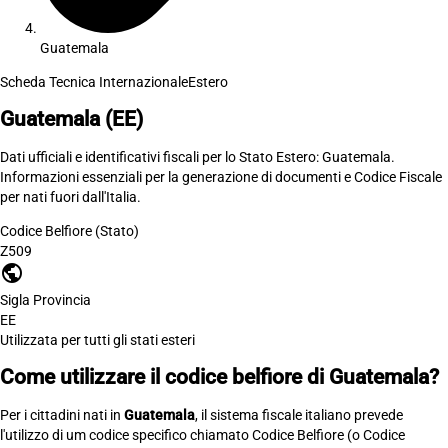
Guatemala
Scheda Tecnica Internazionale
Estero
Guatemala
(EE)
Dati ufficiali e identificativi fiscali per lo Stato Estero: Guatemala.
Informazioni essenziali per la generazione di documenti e Codice Fiscale
per nati fuori dall'Italia.
Codice Belfiore (Stato)
Z509
public
Sigla Provincia
EE
Utilizzata per tutti gli stati esteri
Come utilizzare il codice belfiore di Guatemala?
Per i cittadini nati in
Guatemala
, il sistema fiscale italiano prevede
l'utilizzo di um codice specifico chiamato Codice Belfiore (o Codice