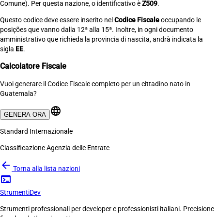
Comune). Per questa nazione, o identificativo è
Z509
.
Questo codice deve essere inserito nel
Codice Fiscale
occupando le
posições que vanno dalla 12ª alla 15ª. Inoltre, in ogni documento
amministrativo que richieda la provincia di nascita, andrà indicata la
sigla
EE
.
Calcolatore Fiscale
Vuoi generare il Codice Fiscale completo per un cittadino nato in
Guatemala?
language
GENERA ORA
Standard Internazionale
Classificazione Agenzia delle Entrate
arrow_back
Torna alla lista nazioni
terminal
Strumenti
Dev
Strumenti professionali per developer e professionisti italiani. Precisione