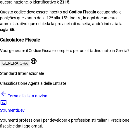
questa nazione, o identificativo è
Z115
.
Questo codice deve essere inserito nel
Codice Fiscale
occupando le
posições que vanno dalla 12ª alla 15ª. Inoltre, in ogni documento
amministrativo que richieda la provincia di nascita, andrà indicata la
sigla
EE
.
Calcolatore Fiscale
Vuoi generare il Codice Fiscale completo per un cittadino nato in Grecia?
language
GENERA ORA
Standard Internazionale
Classificazione Agenzia delle Entrate
arrow_back
Torna alla lista nazioni
terminal
Strumenti
Dev
Strumenti professionali per developer e professionisti italiani. Precisione
fiscale e dati aggiornati.