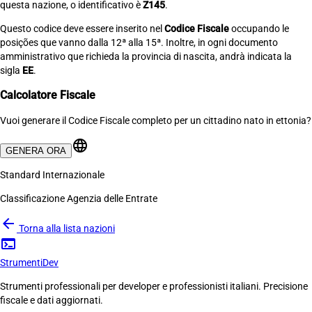
questa nazione, o identificativo è
Z145
.
Questo codice deve essere inserito nel
Codice Fiscale
occupando le
posições que vanno dalla 12ª alla 15ª. Inoltre, in ogni documento
amministrativo que richieda la provincia di nascita, andrà indicata la
sigla
EE
.
Calcolatore Fiscale
Vuoi generare il Codice Fiscale completo per un cittadino nato in ettonia?
language
GENERA ORA
Standard Internazionale
Classificazione Agenzia delle Entrate
arrow_back
Torna alla lista nazioni
terminal
Strumenti
Dev
Strumenti professionali per developer e professionisti italiani. Precisione
fiscale e dati aggiornati.