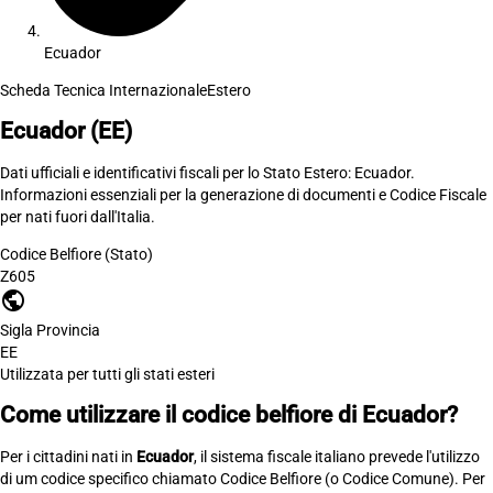
Ecuador
Scheda Tecnica Internazionale
Estero
Ecuador
(EE)
Dati ufficiali e identificativi fiscali per lo Stato Estero: Ecuador.
Informazioni essenziali per la generazione di documenti e Codice Fiscale
per nati fuori dall'Italia.
Codice Belfiore (Stato)
Z605
public
Sigla Provincia
EE
Utilizzata per tutti gli stati esteri
Come utilizzare il codice belfiore di Ecuador?
Per i cittadini nati in
Ecuador
, il sistema fiscale italiano prevede l'utilizzo
di um codice specifico chiamato Codice Belfiore (o Codice Comune). Per