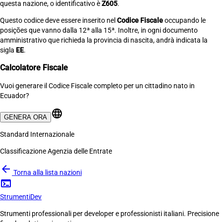
questa nazione, o identificativo è
Z605
.
Questo codice deve essere inserito nel
Codice Fiscale
occupando le
posições que vanno dalla 12ª alla 15ª. Inoltre, in ogni documento
amministrativo que richieda la provincia di nascita, andrà indicata la
sigla
EE
.
Calcolatore Fiscale
Vuoi generare il Codice Fiscale completo per un cittadino nato in
Ecuador?
language
GENERA ORA
Standard Internazionale
Classificazione Agenzia delle Entrate
arrow_back
Torna alla lista nazioni
terminal
Strumenti
Dev
Strumenti professionali per developer e professionisti italiani. Precisione