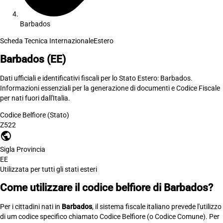
Barbados
Scheda Tecnica Internazionale
Estero
Barbados
(EE)
Dati ufficiali e identificativi fiscali per lo Stato Estero: Barbados.
Informazioni essenziali per la generazione di documenti e Codice Fiscale
per nati fuori dall'Italia.
Codice Belfiore (Stato)
Z522
public
Sigla Provincia
EE
Utilizzata per tutti gli stati esteri
Come utilizzare il codice belfiore di Barbados?
Per i cittadini nati in
Barbados
, il sistema fiscale italiano prevede l'utilizzo
di um codice specifico chiamato Codice Belfiore (o Codice Comune). Per