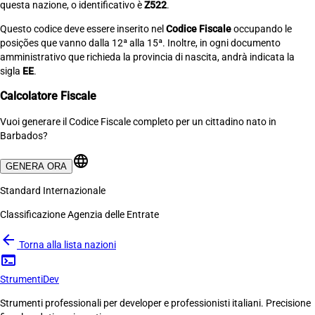
questa nazione, o identificativo è
Z522
.
Questo codice deve essere inserito nel
Codice Fiscale
occupando le
posições que vanno dalla 12ª alla 15ª. Inoltre, in ogni documento
amministrativo que richieda la provincia di nascita, andrà indicata la
sigla
EE
.
Calcolatore Fiscale
Vuoi generare il Codice Fiscale completo per un cittadino nato in
Barbados?
language
GENERA ORA
Standard Internazionale
Classificazione Agenzia delle Entrate
arrow_back
Torna alla lista nazioni
terminal
Strumenti
Dev
Strumenti professionali per developer e professionisti italiani. Precisione