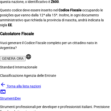
questa nazione, o identificativo è
Z600
.
Questo codice deve essere inserito nel
Codice Fiscale
occupando le
posições que vanno dalla 12ª alla 15ª. Inoltre, in ogni documento
amministrativo que richieda la provincia di nascita, andrà indicata la
sigla
EE
.
Calcolatore Fiscale
Vuoi generare il Codice Fiscale completo per un cittadino nato in
Argentina?
language
GENERA ORA
Standard Internazionale
Classificazione Agenzia delle Entrate
arrow_back
Torna alla lista nazioni
terminal
Strumenti
Dev
Strumenti professionali per developer e professionisti italiani. Precisione