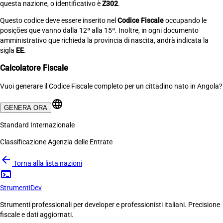
questa nazione, o identificativo è
Z302
.
Questo codice deve essere inserito nel
Codice Fiscale
occupando le
posições que vanno dalla 12ª alla 15ª. Inoltre, in ogni documento
amministrativo que richieda la provincia di nascita, andrà indicata la
sigla
EE
.
Calcolatore Fiscale
Vuoi generare il Codice Fiscale completo per un cittadino nato in Angola?
language
GENERA ORA
Standard Internazionale
Classificazione Agenzia delle Entrate
arrow_back
Torna alla lista nazioni
terminal
Strumenti
Dev
Strumenti professionali per developer e professionisti italiani. Precisione
fiscale e dati aggiornati.