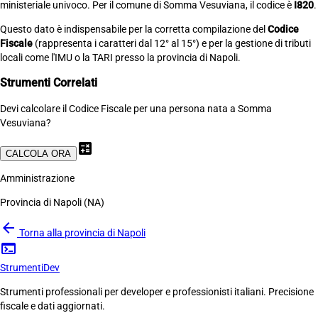
ministeriale univoco. Per il comune di Somma Vesuviana, il codice è
I820
.
Questo dato è indispensabile per la corretta compilazione del
Codice
Fiscale
(rappresenta i caratteri dal 12° al 15°) e per la gestione di tributi
locali come l'IMU o la TARI presso la provincia di Napoli.
Strumenti Correlati
Devi calcolare il Codice Fiscale per una persona nata a Somma
Vesuviana?
calculate
CALCOLA ORA
Amministrazione
Provincia di Napoli (NA)
arrow_back
Torna alla provincia di Napoli
terminal
Strumenti
Dev
Strumenti professionali per developer e professionisti italiani. Precisione
fiscale e dati aggiornati.