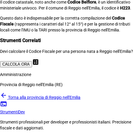
Il codice catastale, noto anche come
Codice Belfiore
, è un identificativo
ministeriale univoco. Per il comune di Reggio nell'Emilia, il codice è
H223
.
Questo dato è indispensabile per la corretta compilazione del
Codice
Fiscale
(rappresenta i caratteri dal 12° al 15°) e per la gestione di tributi
locali come l'IMU o la TARI presso la provincia di Reggio nell'Emilia.
Strumenti Correlati
Devi calcolare il Codice Fiscale per una persona nata a Reggio nell'Emilia?
calculate
CALCOLA ORA
Amministrazione
Provincia di Reggio nell'Emilia (RE)
arrow_back
Torna alla provincia di Reggio nell'Emilia
terminal
Strumenti
Dev
Strumenti professionali per developer e professionisti italiani. Precisione
fiscale e dati aggiornati.