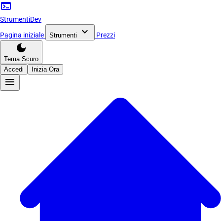
terminal
Strumenti
Dev
expand_more
Pagina iniziale
Prezzi
Strumenti
dark_mode
Tema Scuro
Accedi
Inizia Ora
menu