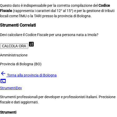
Questo dato è indispensabile per la corretta compilazione del
Codice
Fiscale
(rappresenta i caratteri dal 12° al 15°) e per la gestione di tributi
locali come l'IMU o la TARI presso la provincia di Bologna.
Strumenti Correlati
Devi calcolare il Codice Fiscale per una persona nata a Imola?
calculate
CALCOLA ORA
Amministrazione
Provincia di Bologna (BO)
arrow_back
Torna alla provincia di Bologna
terminal
Strumenti
Dev
Strumenti professionali per developer e professionisti italiani. Precisione
fiscale e dati aggiornati.
Strumenti