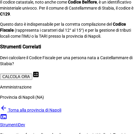
Il codice catastale, noto anche come
Codice Belfiore
, è un identificativo
ministeriale univoco. Per il comune di Castellammare di Stabia, il codice è
C129
.
Questo dato è indispensabile per la corretta compilazione del
Codice
Fiscale
(rappresenta i caratteri dal 12° al 15°) e per la gestione di tributi
locali come l'IMU o la TARI presso la provincia di Napoli.
Strumenti Correlati
Devi calcolare il Codice Fiscale per una persona nata a Castellammare di
Stabia?
calculate
CALCOLA ORA
Amministrazione
Provincia di Napoli (NA)
arrow_back
Torna alla provincia di Napoli
terminal
Strumenti
Dev