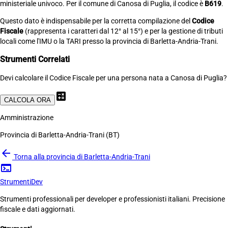
ministeriale univoco. Per il comune di Canosa di Puglia, il codice è
B619
.
Questo dato è indispensabile per la corretta compilazione del
Codice
Fiscale
(rappresenta i caratteri dal 12° al 15°) e per la gestione di tributi
locali come l'IMU o la TARI presso la provincia di Barletta-Andria-Trani.
Strumenti Correlati
Devi calcolare il Codice Fiscale per una persona nata a Canosa di Puglia?
calculate
CALCOLA ORA
Amministrazione
Provincia di Barletta-Andria-Trani (BT)
arrow_back
Torna alla provincia di Barletta-Andria-Trani
terminal
Strumenti
Dev
Strumenti professionali per developer e professionisti italiani. Precisione
fiscale e dati aggiornati.