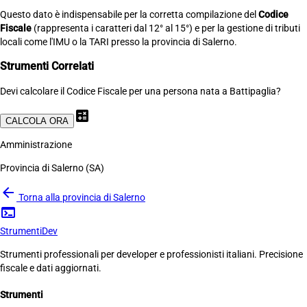
Questo dato è indispensabile per la corretta compilazione del
Codice
Fiscale
(rappresenta i caratteri dal 12° al 15°) e per la gestione di tributi
locali come l'IMU o la TARI presso la provincia di Salerno.
Strumenti Correlati
Devi calcolare il Codice Fiscale per una persona nata a Battipaglia?
calculate
CALCOLA ORA
Amministrazione
Provincia di Salerno (SA)
arrow_back
Torna alla provincia di Salerno
terminal
Strumenti
Dev
Strumenti professionali per developer e professionisti italiani. Precisione
fiscale e dati aggiornati.
Strumenti